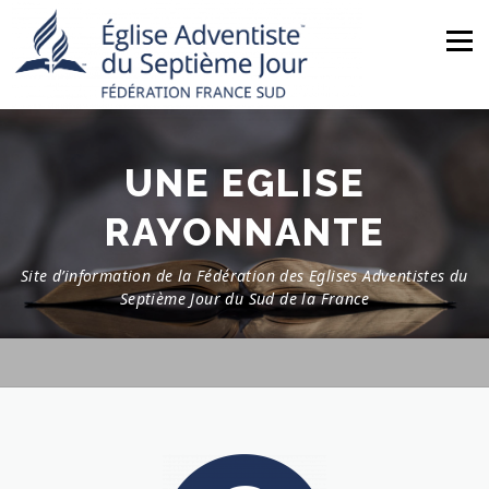
Aller
au
Menu
contenu
ACCUEIL
NOUS CONNAÎTRE
ACTUALITÉS
UNE EGLISE
RAYONNANTE
MINISTÈRES
NOS ÉGLISES
AGENDA
Site d’information de la Fédération des Eglises Adventistes du
Septième Jour du Sud de la France
BOUTIQUE
CONTACT