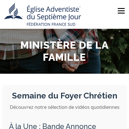
Aller
au
Menu
contenu
ACCUEIL
NOUS CONNAÎTRE
ACTUALITÉS
MINISTÈRE DE LA
FAMILLE
MINISTÈRES
NOS ÉGLISES
AGENDA
BOUTIQUE
CONTACT
Semaine du Foyer Chrétien
Découvrez notre sélection de vidéos quotidiennes
À la Une : Bande Annonce