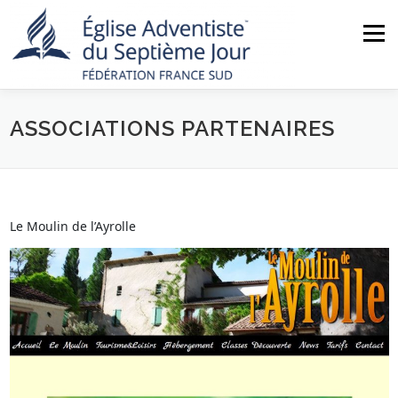
Aller
au
Menu
contenu
ASSOCIATIONS PARTENAIRES
ACCUEIL
NOUS CONNAÎTRE
ACTUALITÉS
MINISTÈRES
NOS ÉGLISES
AGENDA
Le Moulin de l’Ayrolle
BOUTIQUE
CONTACT