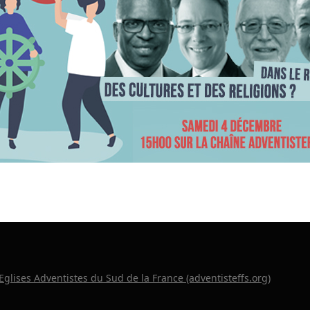
 Eglises Adventistes du Sud de la France (adventisteffs.org)