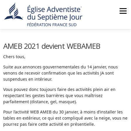
Aller
au
Menu
contenu
ACCUEIL
NOUS CONNAÎTRE
ACTUALITÉS
AMEB 2021 devient WEBAMEB
Chers tous,
MINISTÈRES
NOS ÉGLISES
AGENDA
Suite aux annonces gouvernementales du 14 janvier, nous
venons de recevoir confirmation que les activités JA sont
suspendues en intérieur.
BOUTIQUE
CONTACT
Vous pouvez donc toujours faire des activités plein air en
respectant les gestes barrières que vous maîtrisez
parfaitement (distance, gel, masque).
Pour l’activité WEB AMEB du 30 janvier, à moins d’installer les
tables en extérieur, ce qui est compliqué avec la neige, vous ne
pourrez pas faire cette activité en présentielle.