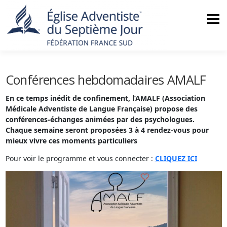
Aller
au
Menu
contenu
ACCUEIL
NOUS CONNAÎTRE
ACTUALITÉS
Conférences hebdomadaires AMALF
En ce temps inédit de confinement, l’AMALF (Association
Médicale Adventiste de Langue Française) propose des
MINISTÈRES
NOS ÉGLISES
AGENDA
conférences-échanges animées par des psychologues.
Chaque semaine seront proposées 3 à 4 rendez-vous pour
mieux vivre ces moments particuliers
BOUTIQUE
CONTACT
Pour voir le programme et vous connecter :
CLIQUEZ ICI