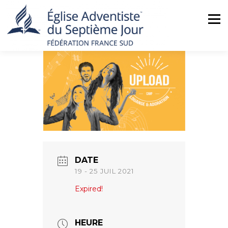
Aller
au
Menu
contenu
ACCUEIL
NOUS CONNAÎTRE
ACTUALITÉS
MINISTÈRES
NOS ÉGLISES
AGENDA
BOUTIQUE
CONTACT
DATE
19 - 25 JUIL 2021
Expired!
HEURE