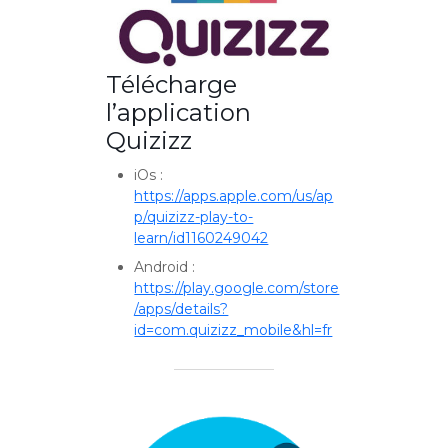
Télécharge
l’application
Quizizz
iOs :
https://apps.apple.com/us/ap
p/quizizz-play-to-
learn/id1160249042
Android :
https://play.google.com/store
/apps/details?
id=com.quizizz_mobile&hl=fr