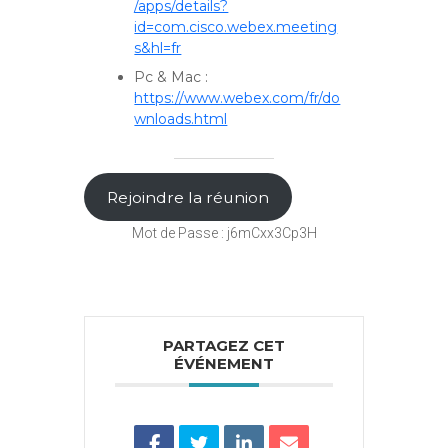
/apps/details?
id=com.cisco.webex.meeting
s&hl=fr
Pc & Mac :
https://www.webex.com/fr/do
wnloads.html
Rejoindre la réunion
Mot de Passe : j6mCxx3Cp3H
PARTAGEZ CET
ÉVÉNEMENT