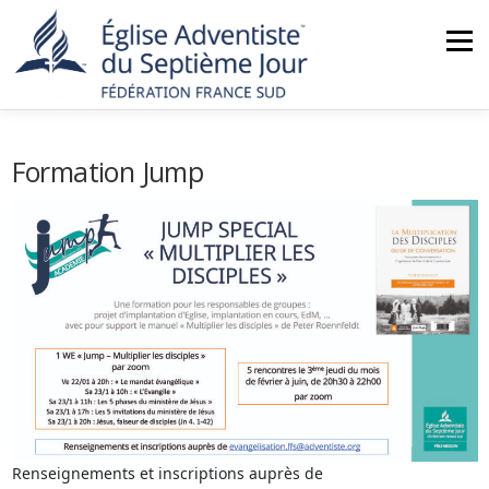
Aller
au
Menu
contenu
ACCUEIL
NOUS CONNAÎTRE
ACTUALITÉS
Formation Jump
MINISTÈRES
NOS ÉGLISES
AGENDA
BOUTIQUE
CONTACT
Renseignements et inscriptions auprès de