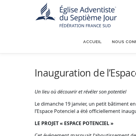
Aller
au
contenu
ACCUEIL
NOUS CON
Inauguration de l’Espac
Un lieu où découvrir et révéler son potentiel
Le dimanche 19 janvier, un petit bâtiment e
l’Espace Potenciel a été officiellement inau
LE PROJET « ESPACE POTENCIEL »
Cet événement marquait l’aboutissement de pl