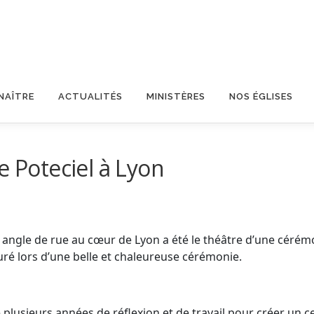
NAÎTRE
ACTUALITÉS
MINISTÈRES
NOS ÉGLISES
e Poteciel à Lyon
n angle de rue au cœur de Lyon a été le théâtre d’une cérém
guré lors d’une belle et chaleureuse cérémonie.
usieurs années de réflexion et de travail pour créer un cen