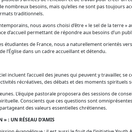
e nombreux besoins, mais qu’elles ne sont pas toujours acc
ormats traditionnels.
ntemporains, nous avons choisi d’être « le sel de la terre »
e d’accueil permettant de répondre aux besoins d’un public
les étudiantes de France, nous a naturellement orientés ver
de l’Église dans un cadre accueillant et détendu.
iel incluent l’accueil des jeunes qui peuvent y travailler, se
ctivités récréatives, des débats et des moments spirituels 
nes. L’équipe pastorale proposera des sessions de conseil 
spirituelle. Conscients que ces questions sont omniprésente
 partageant des valeurs essentielles chrétiennes.
 » : UN RÉSEAU D’AMIS
sion évangélique : il est aussi le fruit de l’initiative Youth