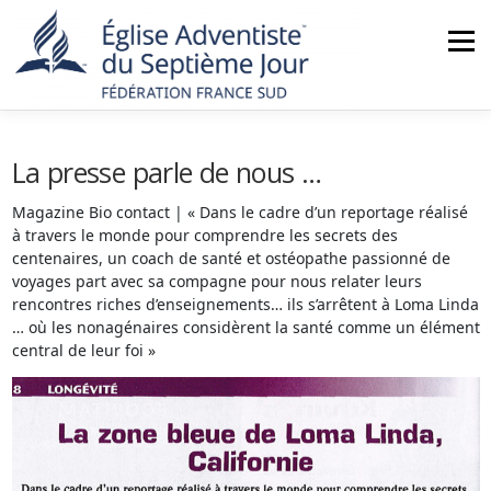
Aller
au
Menu
contenu
ACCUEIL
NOUS CONNAÎTRE
ACTUALITÉS
La presse parle de nous …
Magazine Bio contact | « Dans le cadre d’un reportage réalisé
à travers le monde pour comprendre les secrets des
MINISTÈRES
NOS ÉGLISES
AGENDA
centenaires, un coach de santé et ostéopathe passionné de
voyages part avec sa compagne pour nous relater leurs
rencontres riches d’enseignements… ils s’arrêtent à Loma Linda
BOUTIQUE
CONTACT
… où les nonagénaires considèrent la santé comme un élément
central de leur foi »