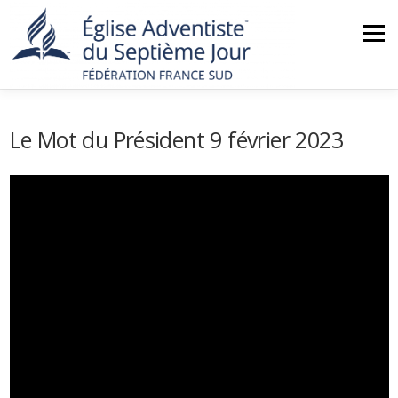
Aller
au
Menu
contenu
ACCUEIL
NOUS CONNAÎTRE
ACTUALITÉS
Le Mot du Président 9 février 2023
MINISTÈRES
NOS ÉGLISES
AGENDA
BOUTIQUE
CONTACT