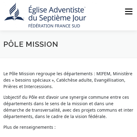
Aller
au
Menu
contenu
PÔLE MISSION
ACCUEIL
NOUS CONNAÎTRE
ACTUALITÉS
MINISTÈRES
NOS ÉGLISES
AGENDA
Le Pôle Mission regroupe les départements : MIFEM, Ministère
des « besoins spéciaux », Catéchèse adulte, Evangélisation,
Prières et Intercessions.
BOUTIQUE
CONTACT
L’objectif du Pôle est d’avoir une synergie commune entre ces
départements dans le sens de la mission et dans une
démarche de transversalité, avec des projets communs et inter
départements, dans le cadre de la vision fédérale.
Plus de renseignements :