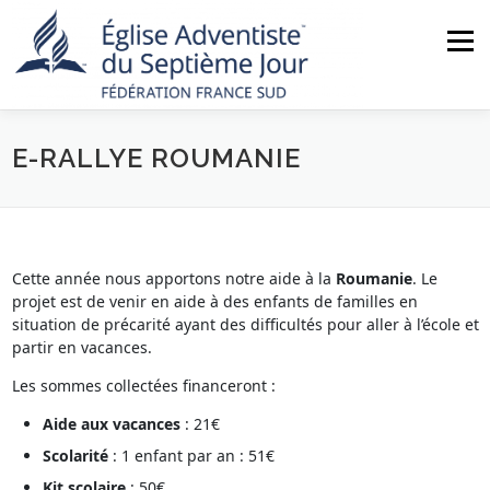
Aller
au
Menu
contenu
E-RALLYE ROUMANIE
ACCUEIL
NOUS CONNAÎTRE
ACTUALITÉS
MINISTÈRES
NOS ÉGLISES
AGENDA
Cette année nous apportons notre aide à la
Roumanie
. Le
projet est de venir en aide à des enfants de familles en
BOUTIQUE
CONTACT
situation de précarité ayant des difficultés pour aller à l’école et
partir en vacances.
Les sommes collectées financeront :
Aide aux
vacances
: 21€
Scolarité
: 1 enfant par an : 51€
Kit scolaire
: 50€