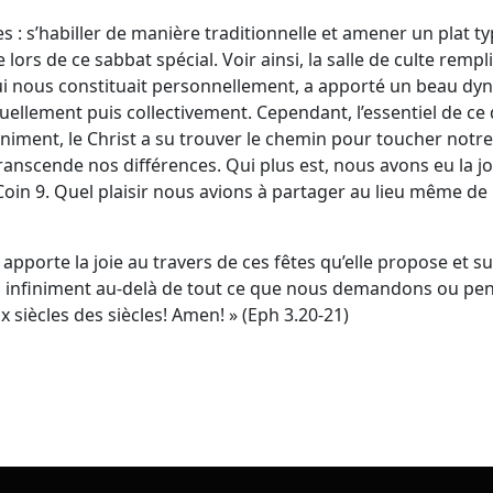
s : s’habiller de manière traditionnelle et amener un plat t
 lors de ce sabbat spécial. Voir ainsi, la salle de culte remp
qui nous constituait personnellement, a apporté un beau dy
ellement puis collectivement. Cependant, l’essentiel de ce 
animent, le Christ a su trouver le chemin pour toucher notr
transcende nos différences. Qui plus est, nous avons eu la j
oin 9. Quel plaisir nous avions à partager au lieu même de 
 apporte la joie au travers de ces fêtes qu’elle propose et s
, infiniment au-delà de tout ce que nous demandons ou penson
x siècles des siècles! Amen! » (Eph 3.20-21)