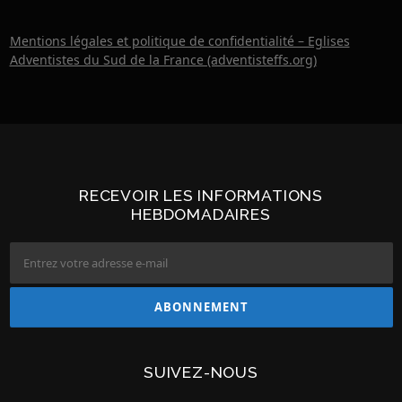
i
Mentions légales et politique de confidentialité – Eglises
o
Adventistes du Sud de la France (adventisteffs.org)
n
d
e
s
a
r
RECEVOIR LES INFORMATIONS
t
HEBDOMADAIRES
i
c
l
e
s
SUIVEZ-NOUS