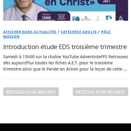
AFFICHER DANS ACTUALITÉS
/
CATÉCHÈSE ADULTE
/
PÔLE
MISSION
Introduction étude EDS troisième trimestre
Samedi à 15h00 sur la chaîne YouTube AdventisteFFS Retrouvez
dès aujourd’hui toutes les fiches A.E.T. pour le troisième
trimestre ainsi que le Parole en Action pour la leçon de cette …
N
a
ARTICLES PLUS ANCIENS
ARTICLES PLUS RÉCENTS
v
i
g
a
t